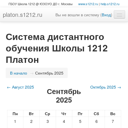
ГБОУ Школа 1212 @ ЮЗОУО ДО г. Москвы
www.s1212.ru
|
help.s1212.ru
platon.s1212.ru
Вы не вошли в систему (
Вход
)
Система дистантного
обучения Школы 1212
Платон
В начало
→
Сентябрь 2025
←
Август 2025
Октябрь 2025
→
Сентябрь
2025
Пн
Вт
Ср
Чт
Пт
Сб
Вс
1
2
3
4
5
6
7