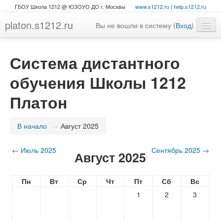
ГБОУ Школа 1212 @ ЮЗОУО ДО г. Москвы
www.s1212.ru
|
help.s1212.ru
platon.s1212.ru
Вы не вошли в систему (
Вход
)
Система дистантного
обучения Школы 1212
Платон
В начало
→
Август 2025
←
Июль 2025
Сентябрь 2025
→
Август 2025
Пн
Вт
Ср
Чт
Пт
Сб
Вс
1
2
3